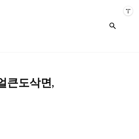
검색
얼큰도삭면,