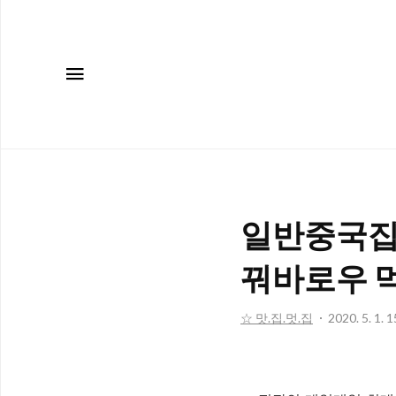
메뉴
일반중국집
꿔바로우 
☆ 맛.집.멋.집
2020. 5. 1. 