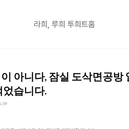
라
라희, 루희 투희트홈
희,
루
희
투
희
이 아니다, 잠실 도삭면공방 
트
홈
먹었습니다.
15:39