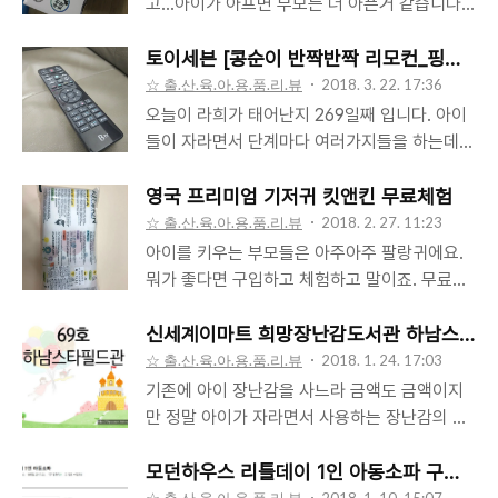
고...아이가 아프면 부모는 더 아픈거 같습니다.
해보면 보이는. 아주 정갈하니 포장도 잘되어 옵
몸도 마음도 말이지요.처가집에서 4일있다가 왔
니다. 성장카드의 너를 사랑해라는 문구가 더욱
습니다. 장모님도 신경쓰시느라 저희가 집에오
토이세븐 [콩순이 반짝반짝 리모컨_핑크] 
눈에 잘들어옵니다. 상자를 개봉하면 정말 꼭필
고 몸살이 오셨다고 하네요.죄송하면서 감사하
☆ 출.산.육.아.용.품.리.뷰
2018. 3. 22. 17:36
요한 수트며 딸랑이며 다들어있습니다. ㅎ 원래
고 그렇습니다.어린이날 선물로 미니2고의 마이
오늘이 라희가 태어난지 269일째 입니다. 아이
는 노랑색으로 선물해주셨는데 제가 핑크로 변
크로킥보드를 구매하였습니다.라희엄마가 사주
들이 자라면서 단계마다 여러가지들을 하는데
경하였습니다. 둘째가 좀 잘생겨서 여자 표식을
고 싶다고말하니 장모님께서 사주신다고 사라고
요. 지금의 시기가, 아니 좀 되었는데 뭐든지 손
하여아할듯하여서 말입니다. ㅎ 토끼모양이 맘
하시네요. ㅎ요렇게 타봅니다. 우리 라희는 다른
에 잡히는것은 다 입으로 가고 있습니다. 물론
영국 프리미엄 기저귀 킷앤킨 무료체험
에듭니다. 첫째가 토끼를 좋아해서 이옷을 보면
아이들보다 작아서요. ㅠㅠ타면서 판매하시는매
장난감을 츕츕하기는 하지만 얼마전 부터는 리
☆ 출.산.육.아.용.품.리.뷰
2018. 2. 27. 11:23
입겠다고 하면 어쩌나 생각했는데 다행히 별말
니저분께서 너무 어려서 못탈꺼 같다고하시는데
모콘에 관심을 보이며 리모콘을 엄청나게 빨고
아이를 키우는 부모들은 아주아주 팔랑귀에요.
안..
저희 부부는 충분히 라희가 탈수 있으리란것을
있습니다. 요게 메인인 BTV 리모콘입니다. 얇
뭐가 좋다면 구입하고 체험하고 말이죠. 무료체
잘알기에 태웠습니다.직원분도 놀라시네요.어머
고 커서 맘에 드는지 요녀석을 많이 빱니다. ㅎ
험이니까 해보는거죠. 킷앤킨 기저귀는요. 생분
너 잘타는구나, 작은아이가 이렇게 잘타는거 첨
ㅎ 야마하 사운드바의 리모콘과 TV 리모콘입니
해 기저귀라고 합니다. 지속가능성(FSC 인증펄
신세계이마트 희망장난감도서관 하남스타필
이라고 하시네요.아이만 작을뿐이지 우리아이는
다. 크나큰 큰그림으로 사운드바까지 구매를 하
프, GMO FREE 옥수수) 생분해(3~6년안에 생
☆ 출.산.육.아.용.품.리.뷰
2018. 1. 24. 17:03
10개월인데 말입니다.6월27일이면 이제 돌인..
였는데요. 요즘은 라희에 맞춰 생활하다보니 거
분해[외부포장포함]) 3無(무염소, 무향, 무형
기존에 아이 장난감을 사느라 금액도 금액이지
의 2~3단계 소리로 듣고 있습니다. 정말 조용히
광) 입니다. 왔으니 이제 체험해야죠. 체험이다
만 정말 아이가 자라면서 사용하는 장난감의 주
해야 들을수 있는 소리라고 보시면 됩니다. ㅎㅎ
보니 많이 안오는게 단점인거 같습니다. 잘 포장
기가 짧은것도....쌓아놓을 공간 부족도 문제 ㅠ
ㅎ 혹여라도 조금 크게틀면 아이가 깰까봐요. 아
되어 와습니다. 킷앤킨은 6~12키로 가능한 4단
ㅠ 라희야 장난감을 많이 사주지 않고 선물 받은
모던하우스 리틀데이 1인 아동소파 구매후기
무튼 집에 있는 리모콘들이 사망하기전에, 아니
계 우리 라희는 약 8kg정도가 넘어가니까 딱인
거와 주위 육아하시는 분들에게 빌려다가 쓴것