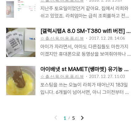
☆ 출.산.육.아.용.품.리.뷰
2018. 1. 10. 15:07
위생적이지 않은것을 물고 빠..
거 같습니다. ㅎㅎ 말씀드린거와 같이 체험판이
이 대부분인데요. 잘가지고 노는것은 하나 사주
지난주 토요일이었던거 같아요. 집에서 라희와
다보니 아쉬워요. 영국꺼라 그런가 솰라솰라 영
려고해도 왠만한 장난감은 하나에 5~7만원이
쉬고 있었죠. 라희엄마는 급히 조회를하고 전화
어가 기재되어 있습니다. 캐릭터가 참 귀엽귀는
기본인거 같습니다. 집이 크다면, 돈이 많다면
를 하더라구요. 1인용 아기쇼파가 클리어런스 세
합니다. 궁댕이에 캐릭터가 있어, 기저귀를 입으
척척 사주겠지만 ㅠㅠ 생활이 넉넉하지가 않다
일을 한다고 합니다. 인터넷쇼핑몰은 다 품절이
[갤럭시탭A 8.0 SM-T380 wifi 버전] 구
면 더 귀여울꺼 같습니다. ㅎ 밴드는 압박없이
보니까요...흙흙 그러던중 올해1월에 하남시에
라서 모던하우스에 직접 전화를 한것입니다. 저
☆ 출.산.육.아.용.품.리.뷰
2017. 12. 28. 14:06
아주 부드럽습니다..
신세계이마트 희망장난감도서관 하남스타필드
희가 하남이다보니 송파쪽 가든파이브에 전화를
아이가 자라면서, 아마도 다른집들도 마찬가지
관이 생겼습니다. 스타필드에 생긴것은 아니고
하였습니다. 직원분께서는 문의전화가 많이 오
이겠지만 휴대폰으로 동영상을 보여줘야하나 말
덕풍시장에 생겼습니다. 찾아보니 신세계이마트
는지 지금은 재고가 없고 다음주 화요일(9일) 입
아야하나... 저는 유튜브를 이용하여 주로 자장
장난감도서관 하남이 69호점이라고 하네요. 신
고 된다고 말을 해주셨습니다. 바쁘신지 연락처
가 동영상을 켜고 라희를 안고 자장가를 불러주
아이배냇 st MAMET(쌩마멧) 유기농 과일
세계이마트에서 이렇게 이런것도 운영하는지 처
를 남겨주시면 연락 주겠다고 하였는데요. 전화
고 잠을 재우고 하였습니다. 물론 휴대폰은 주머
☆ 출.산.육.아.용.품.리.뷰
2017. 12. 27. 11:03
음 알았습니다. 운영시간 : 화~금 10:00..
가 안오는 와중에 처남에게 전화해봐서 근처면
니에 넣고 영상을 보지 않고 자장가만 따라 불러
포스팅을 쓰는 오늘이 라희가 태어난지 183일
가서 확인해달라고(처가집이 자곡래미안이라
줬습니다. 그렇게 3~4곡정도면 잠을 잘 자더라
입니다. 6개월이 넘어서면, 아니 그이전부터 이
다리하나 건너면 바로라서) 하려고 전화를 하니
구요. 아무튼 그렇게 사용을 하였었는데 다른집
유식을 시작하고, 유기농 과자도 먹고, 점점 사
가든파이브에 있다고하네요. 그래서 처남이 가
아이들은 빠른애들은 벌써 영상을 본다고 라희
람이 되어 갑니다. 언제부턴가 밥을 먹을때나 간
서 물어보는데 그놈의 1인용 아기쇼파가 뭔지 연
엄마가 말을 하여, 기왕볼꺼라면 큰 화면으로 보
식을 먹을때 라희가 음식을 처다봅니다. 정말 사
이
다
1
5
락도 엄청오고 사람들도 엄청온다고 하더랍..
여주고 싶어서 8인치 태블릿을 사게 되었습니
람이 되어 가나 봅니다. 한번은 라희엄마가 직접
전
음
다. 물론 이전에도 아주 많은 모델들이 많았는데
사과퓨레를 만들어 주기도 하였습니다. 직접 미
요. 제가 갤럭시탭A 8.0 SM-T380 을 선택하
니절구에다가 사과를 잘라서 넣고 저렇게 절구