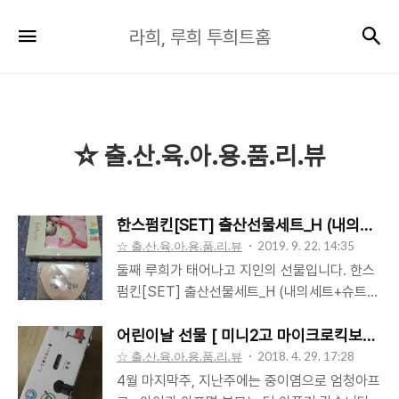
라
검
메뉴
라희, 루희 투희트홈
희,
루
희
투
희
☆ 출.산.육.아.용.품.리.뷰
트
홈
한스펌킨[SET] 출산선물세트_H (내의세
☆ 출.산.육.아.용.품.리.뷰
2019. 9. 22. 14:35
둘째 루희가 태어나고 지인의 선물입니다. 한스
펌킨[SET] 출산선물세트_H (내의세트+슈트형
보낭+신생아비니+딸랑이+성장카드 루희의 예
정일이 좀있어서 원래는 나오기전에 만나서 술
어린이날 선물 [ 미니2고 마이크로킥보드] 
한잔 하기로하였으나 40일의 빠르게 태어나심
☆ 출.산.육.아.용.품.리.뷰
2018. 4. 29. 17:28
으로 술자리는 다음기회로 ㅠㅠ 이에 카카오 선
4월 마지막주, 지난주에는 중이염으로 엄청아프
물하기를 통해 보내주셨습니다. ㅎ 박스를 개봉