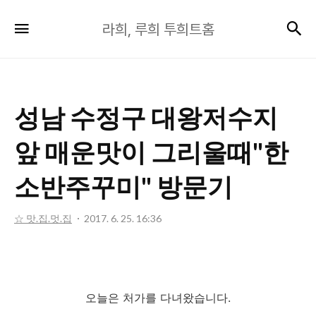
라
검
메뉴
라희, 루희 투희트홈
희,
루
희
투
성남 수정구 대왕저수지
희
트
앞 매운맛이 그리울때"한
홈
소반주꾸미" 방문기
☆ 맛.집.멋.집
2017. 6. 25. 16:36
오늘은 처가를 다녀왔습니다.